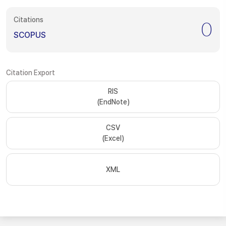
Citations
0
SCOPUS
Citation Export
RIS
(EndNote)
CSV
(Excel)
XML