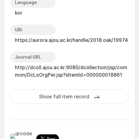
Language
kor
URI
https://aurora.ajou.ac.kr/handle/2018.oak/19974
Journal URL
http://dcoll.ajou.ac.kr:9080/dcollection/jsp/com
mon/DcLoOrgPer.jsp?sItemId=000000018861
Show full item record