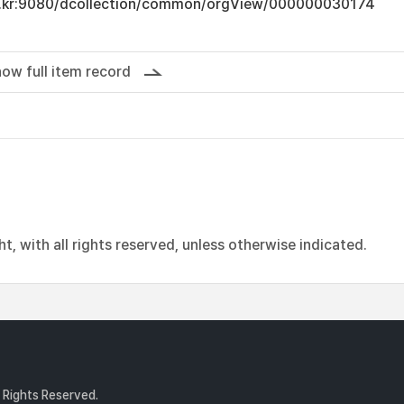
.ac.kr:9080/dcollection/common/orgView/000000030174
ow full item record
, with all rights reserved, unless otherwise indicated.
l Rights Reserved.