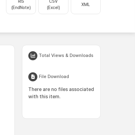
RIS
CSV
XML
(EndNote)
(Excel)
Total Views & Downloads
File Download
There are no files associated
with this item.