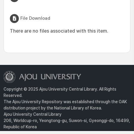
File Download
There are no files associated with this item.
Copyright © 2025 Ajou University Central Library. All Rights
Reserved.
The Ajou University Repository was established through the OAK
distribution project by the National Library of Korea.
Ajou University Central Library
206, Worldcup-ro, Yeongtong-gu, Suwon-si, Gyeonggi-do, 16499,
Republic of Korea