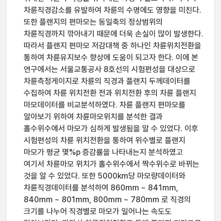
차륜직경감소를 유발하여 차륜의 수명에도 영향을 미친다.
또한 플랜지의 편마모는 동일축의 정상범위의
차륜직경까지 깎아내기 때문에 더욱 손실이 많이 발생한다.
따라서 플랜지 편마모 저감대책 중 하나인 차륜위치전환을
통하여 차륜유지보수 향상에 도움이 되고자 한다. 이에 본
연구에서는 서울교통공사 8호선의 시험편성을 대상으로
차륜측정게이지로 차륜의 직경과 플랜지 두께데이터를
수집하여 차륜 위치전환 전과 위치전환 후의 차륜 플랜지
마모데이터를 비교분석하였다. 차륜 플랜지 편마모를
알아보기 위하여 차륜마모위치를 분석한 결과
홀수위수에서 마모가 심하게 발생됨을 알 수 있었다. 이후
시험편성의 차륜 위치전환을 통하여 위수별로 플랜지
마모가 평균 몇%p 증감률을 나타내는지 분석하였고
여기서 차륜마모 위치가 홀수위수에서 짝수위수로 바뀌는
것을 알 수 있었다. 또한 5000km당 마모량데이터와
차륜직경데이터를 분석하여 860mm ~ 841mm,
840mm ~ 801mm, 800mm ~ 780mm 로 직경의
크기를 나누어 직경별로 마모가 일어나는 속도도