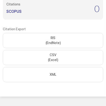
Citations
0
SCOPUS
Citation Export
RIS
(EndNote)
CSV
(Excel)
XML