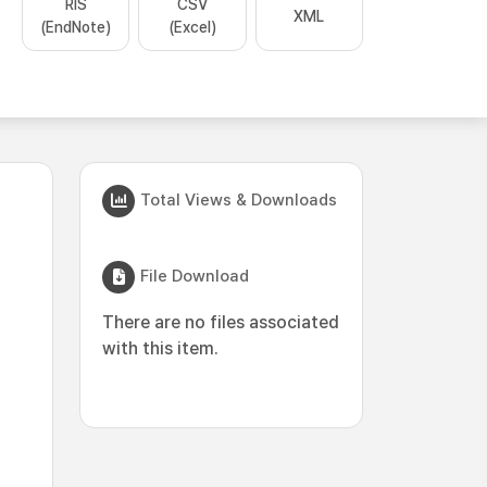
RIS
CSV
XML
(EndNote)
(Excel)
Total Views & Downloads
File Download
There are no files associated
with this item.