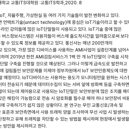
학교 교통ITS대학원 :교통ITS학과,2020. 8
 IoT, 자율주행, 가상현실 등 여러 가지 기술들이 발전 변화하고 있다.
언택트기술(untact technology)에 중심은 IoT기술이라고 할 수 있
인 강의들에 많은 IoT단말들이 사용되고 있다. IoT기술 중에 많은
는 버스정보시스템은 사용자들이 버스에 출도착시간을 알려줌으로써 보다
할 수 있도록 정보를 제공하고 있다. 통신사는 매년 200만개의
고 있으며, 가장 많은 디바이스를 사용하는 AMI사업이 실증단계를 넘어
여 2019년 한전 AMI검침서비스가 1백 만 개 IoT단말이 구축을 시
개 단말 구축을 진행할 것으로 예상된다. 그러나 이렇게 급속도로 발전하고
장에 걸림돌인 보안문제를 이제야 정부차원에서 IoT 보안인증제도에 대한
할 예정이다. IoT다바이스는 사용하는 용도가 모니터링만을 원하는 시스
이터 전송되기 때문에 데이터수집이 되는 서버 앞에 방화벽 등을 구축하
결이 되는데 제어용으로 사용되는 IoT단말은 보안부분에 많은 조치를 해
망은 해킹이 가능함으로 전송 시 암호화를 필수로 해야 하나 보안장비 비
에 구축하기가 쉽지 않은 상황이다. 본 연구는 무인 교통신호/과속 및
 표준과 보안측면에서 사용 트래픽 양을 조사하여 무선 사업 시 발생하
산정하고 유해 트래픽을 차단할 수 있는 방법을 제시하며 현장에서 발생할
는 방안을 제시하려고 한다.