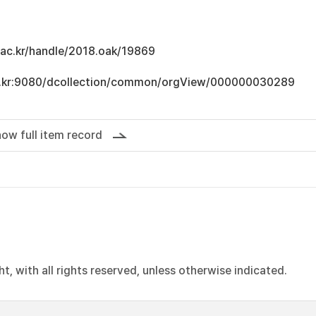
u.ac.kr/handle/2018.oak/19869
.ac.kr:9080/dcollection/common/orgView/000000030289
ow full item record
, with all rights reserved, unless otherwise indicated.