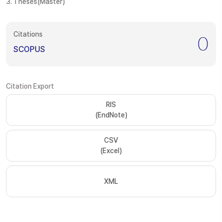
3. Theses(Master)
Citations
0
SCOPUS
Citation Export
RIS
(EndNote)
CSV
(Excel)
XML