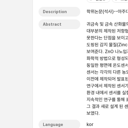
학위논문(석사)--아주대
Description
귀금속 및 금속 산화물
Abstract
대부분의 제작된 저항형
못한다는 단점을 보이고 
도핑된 감지 물질(Zinc
보여준다. ZnO 나노입
화학적 방법으로 형성되어
동일한 평면에 온도센서
센서는 각각의 다른 농도의
이전에 제작되어 발표된
연구에서 제작된 센서가
환경 내에서 센서를 실
지속적인 연구를 통해 
그 결과 새로 설계 된
보였다.
kor
Language