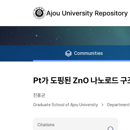
Communities
Pt가 도핑된 ZnO 나노로드 구
진홍균
Graduate School of Ajou University
Department 
Citations