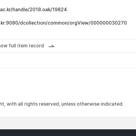
u.ac.kr/handle/2018.oak/19824
.ac.kr:9080/dcollection/common/orgView/000000030270
ow full item record
, with all rights reserved, unless otherwise indicated.