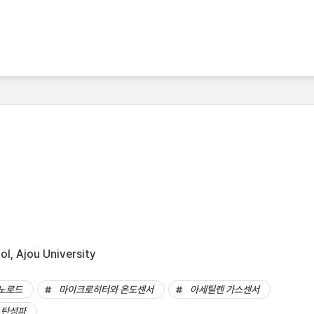
l, Ajou University
나노로드
마이크로히터와 온도센서
아세틸렌 가스센서
 탄성파