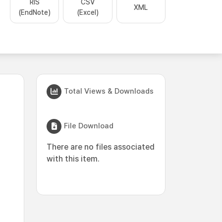
RIS
CSV
XML
(EndNote)
(Excel)
Total Views & Downloads
File Download
There are no files associated
with this item.