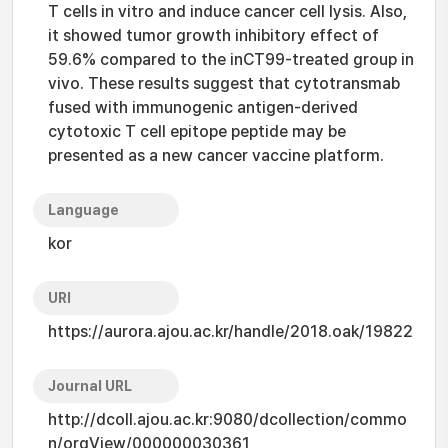
T cells in vitro and induce cancer cell lysis. Also,
it showed tumor growth inhibitory effect of
59.6% compared to the inCT99-treated group in
vivo. These results suggest that cytotransmab
fused with immunogenic antigen-derived
cytotoxic T cell epitope peptide may be
presented as a new cancer vaccine platform.
Language
kor
URI
https://aurora.ajou.ac.kr/handle/2018.oak/19822
Journal URL
http://dcoll.ajou.ac.kr:9080/dcollection/commo
n/orgView/000000030361