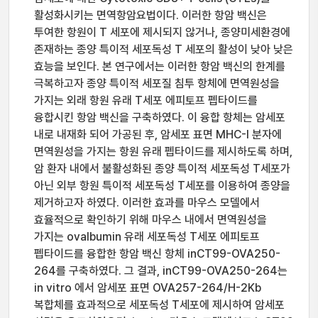
활성화시키는 면역항암요법이다. 이러한 항암 백신은
투여한 항원이 T 세포에 제시되지 않거나, 종양미세환경에
존재하는 종양 특이적 세포독성 T 세포의 활성이 낮아 낮은
효능을 보인다. 본 연구에서는 이러한 항암 백신의 한계를
극복하고자 종양 특이적 세포질 침투 항체에 면역원성을
가지는 외래 항원 유래 T세포 에피토프 펩타이드를
융합시킨 항암 백신을 구축하였다. 이 융합 항체는 암세포
내로 내재화 되어 가공된 후, 암세포 표면 MHC-I 분자에
면역원성을 가지는 항원 유래 펩타이드를 제시하도록 하며,
암 환자 내에서 불활성화된 종양 특이적 세포독성 T세포가
아닌 외부 항원 특이적 세포독성 T세포를 이용하여 종양을
제거하고자 하였다. 이러한 효과를 마우스 모델에서
효율적으로 확인하기 위해 마우스 내에서 면역원성을
가지는 ovalbumin 유래 세포독성 T세포 에피토프
펩타이드를 융합한 항암 백신 항체 inCT99-OVA250-
264를 구축하였다. 그 결과, inCT99-OVA250-264는
in vitro 에서 암세포 표면 OVA257-264/H-2Kb
복합체를 효과적으로 세포독성 T세포에 제시하여 암세포