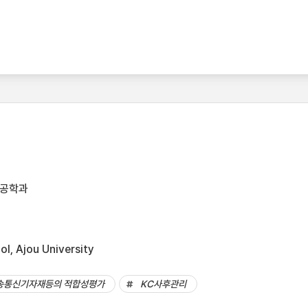
템공학과
l, Ajou University
송통신기자재등의 적합성평가
KC사후관리