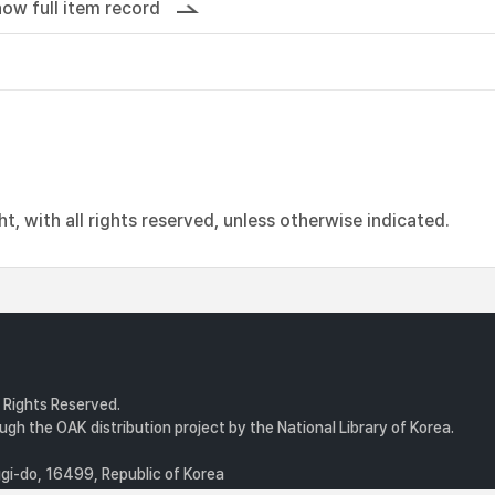
ow full item record
, with all rights reserved, unless otherwise indicated.
l Rights Reserved.
gh the OAK distribution project by the National Library of Korea.
i-do, 16499, Republic of Korea