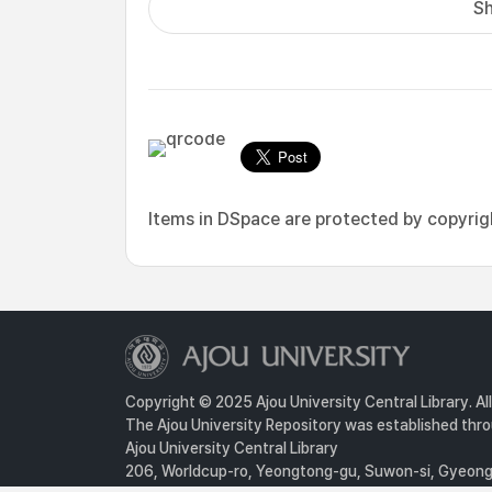
Sh
Items in DSpace are protected by copyright
Copyright © 2025 Ajou University Central Library. Al
The Ajou University Repository was established throu
Ajou University Central Library
206, Worldcup-ro, Yeongtong-gu, Suwon-si, Gyeongg