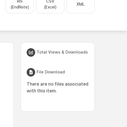
RIS
CSV
XML
(EndNote)
(Excel)
Total Views & Downloads
File Download
There are no files associated
with this item.