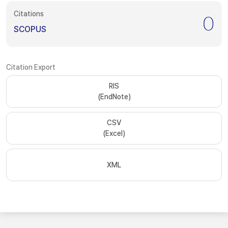
Citations
0
SCOPUS
Citation Export
RIS
(EndNote)
CSV
(Excel)
XML