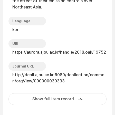
the effect of their emission controls over
Northeast Asia.
Language
kor
URI
https://aurora.ajou.ac.kr/handle/2018.oak/19752
Journal URL
http://dcoll.ajou.ac.kr:9080/dcollection/commo
n/orgView/000000030333
Show full item record