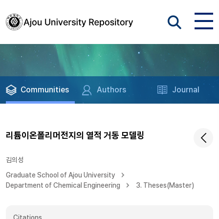
Communities
Authors
Journal
리튬이온폴리머전지의 열적 거동 모델링
김의성
Graduate School of Ajou University
Department of Chemical Engineering
3. Theses(Master)
Citations