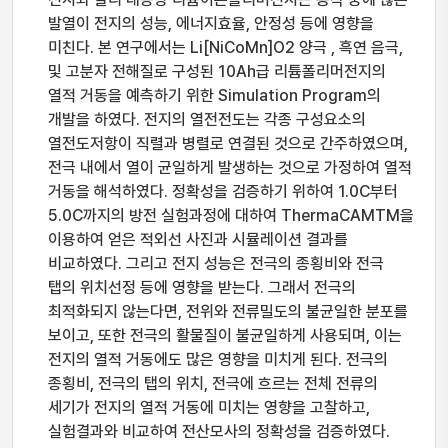
발열이 전지의 성능, 에너지효율, 안정성 등에 영향을
미친다. 본 연구에서는 Li[NiCoMn]O2 양극 , 흑연 음극,
및 고분자 전해질로 구성된 10Ah급 리튬폴리머전지의
열적 거동을 예측하기 위한 Simulation Program의
개발을 하였다. 전지의 열전전도는 각종 구성요소의
열전도저항이 직렬과 병렬로 연결된 것으로 간주하였으며,
전극 내에서 열이 균일하게 발생하는 것으로 가정하여 열적
거동을 해석하였다. 정확성을 검증하기 위하여 1.0C부터
5.0C까지의 방전 실험과정에 대하여 ThermaCAMTM을
이용하여 얻은 적외선 사진과 시뮬레이션 결과를
비교하였다. 그리고 전지 성능은 전극의 종횡비와 전극
탭의 위치선정 등에 영향을 받는다. 그래서 전극의
최적화되지 않는다면, 전위와 전류밀도의 불균일한 분포를
보이고, 또한 전극의 활물질이 불균일하게 사용되며, 이는
전지의 열적 거동에도 많은 영향을 미치게 된다. 전극의
종횡비, 전극의 탭의 위치, 전극에 흐르는 전체 전류의
세기가 전지의 열적 거동에 미치는 영향을 고찰하고,
실험결과와 비교하여 전산모사의 정확성을 검증하였다.