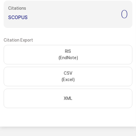
Citations
0
SCOPUS
Citation Export
RIS
(EndNote)
CSV
(Excel)
XML