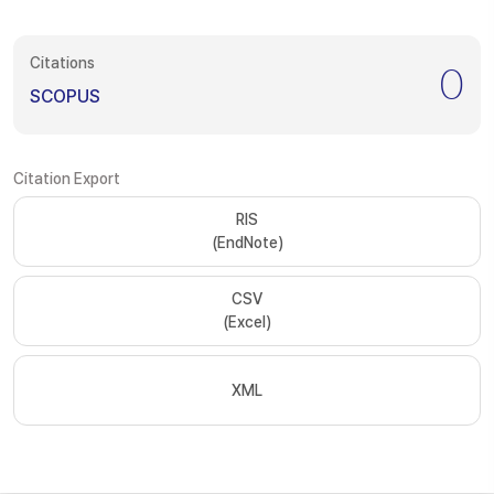
Citations
0
SCOPUS
Citation Export
RIS
(EndNote)
CSV
(Excel)
XML