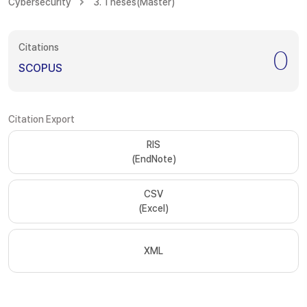
Cybersecurity
3. Theses(Master)
Citations
0
SCOPUS
Citation Export
RIS
(EndNote)
CSV
(Excel)
XML