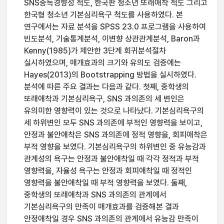
SNS중독경향성 척도, 한국판 청소년 또래애착 척도 그리고
한국형 청소년 기본심리욕구 척도를 사용하였다. 본
연구에서는 자료 분석을 SPSS 23.0 프로그램을 사용하여
빈도분석, 기술통계분석, 이변향 상관관계분석, Baron과
Kenny(1985)가 제안한 3단계 회귀분석절차
실시하였으며, 매개효과의 크기와 유의도 검증에는
Hayes(2013)의 Bootstrapping 방법을 실시하였다.
분석에 따른 주요 결과는 다음과 같다. 첫째, 중학생의
또래애착과 기본심리욕구, SNS 과의존의 세 변인은
유의미한 영향력이 있는 것으로 나타났다. 기본심리욕구의
세 하위변인 모두 SNS 과의존에 부적인 영향력을 보이고,
안정과 불안애착은 SNS 과의존에 정적 영향을, 회피애착은
부적 영향을 보였다. 기본심리욕구의 하위변인 중 유능감과
관계성의 욕구는 안정과 불안애착일 때 각각 정적과 부적
영향력을, 자율성 욕구는 안정과 회피애착일 때 정적인
영향력을 불안애착일 때 부적 영향력을 보였다. 둘째,
중학생의 또래애착과 SNS 과의존의 관계에서
기본심리욕구의 만족이 매개효과를 검증해본 결과
안정애착일 경우 SNS 과의존의 관계에서 유능감 만족이