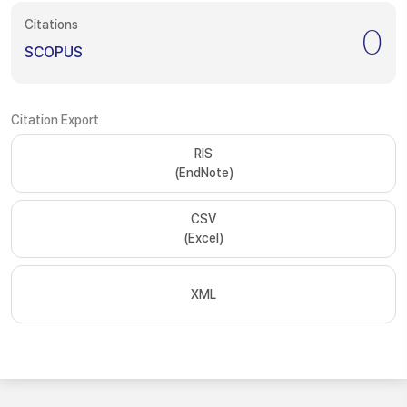
Citations
0
SCOPUS
Citation Export
RIS
(EndNote)
CSV
(Excel)
XML