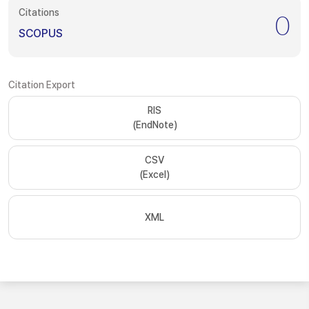
Citations
0
SCOPUS
Citation Export
RIS
(EndNote)
CSV
(Excel)
XML