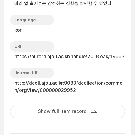
따라 압 축지수는 감소하는 경향을 확인할 수 있었다.
Language
kor
URI
https://aurora.ajou.ac.kr/handle/2018.oak/19663
Journal URL
http://dcoll.ajou.ac.kr:9080/dcollection/commo
n/orgView/000000029952
Show full item record