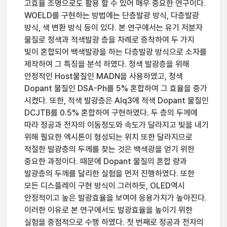
고효율 조명으로도 활용 할 수 있어 매우 중요한 연구이다.
WOELD를 구현하는 방법에는 단층발광 방식, 다층발광
방식, 색 변환 방식 등이 있다. 본 연구에서는 유기 저분자
물질로 청색과 적색발광 층을 차례로 증착하여 두 가지
빛이 혼합되어 백색발광을 하는 다층발광 방식으로 소자를
제작하여 그 특징을 분석 하였다. 청색 발광층을 위해
안정적인 Host물질인 MADN을 사용하였고, 청색
Dopant 물질인 DSA-Ph를 5% 혼합하여 그 효율을 증가
시켰다. 또한, 적색 발광층은 Alq3에 적색 Dopant 물질인
DCJTB를 0.5% 혼합하여 구현하였다. 두 층의 두께에
따라 정공과 전자의 이동정도와 속도가 달라지고 빛을 내기
위해 필요한 엑시톤이 형성되는 위치 또한 달라지므로
적절한 발광층의 두께를 찾는 것은 백색광을 얻기 위한
중요한 과정이다. 때문에 Dopant 물질의 혼합 량과
발광층의 두께를 달리한 실험을 먼저 진행하였다. 또한
모든 디스플레이 구현 방식이 그러하듯, OLED역시
안정적이고 높은 발광효율을 보여야 응용가치가 높아진다.
이러한 이유로 본 연구에서도 발광효율을 높이기 위한
실험을 중점적으로 수행 하였다. 첫 번째로 정공과 전자의