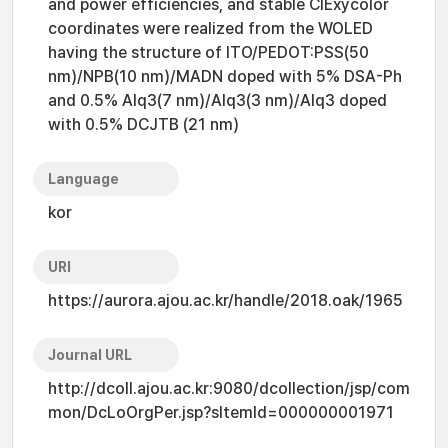
and power efficiencies, and stable CIExycolor
coordinates were realized from the WOLED
having the structure of ITO/PEDOT:PSS(50
nm)/NPB(10 nm)/MADN doped with 5% DSA-Ph
and 0.5% Alq3(7 nm)/Alq3(3 nm)/Alq3 doped
with 0.5% DCJTB (21 nm)
Language
kor
URI
https://aurora.ajou.ac.kr/handle/2018.oak/1965
Journal URL
http://dcoll.ajou.ac.kr:9080/dcollection/jsp/com
mon/DcLoOrgPer.jsp?sItemId=000000001971