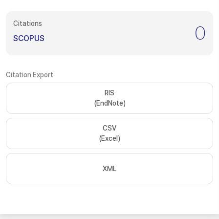
Citations
0
SCOPUS
Citation Export
RIS
(EndNote)
CSV
(Excel)
XML