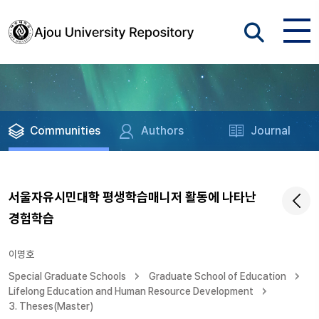
Communities
Authors
Journal
서울자유시민대학 평생학습매니저 활동에 나타난
경험학습
이명호
Special Graduate Schools
Graduate School of Education
Lifelong Education and Human Resource Development
3. Theses(Master)