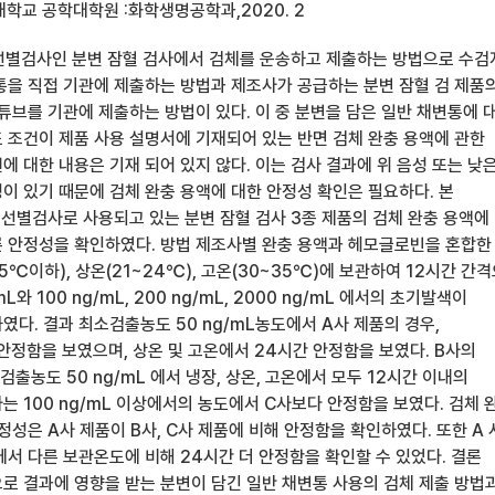
학교 공학대학원 :화학생명공학과,2020. 2
 선별검사인 분변 잠혈 검사에서 검체를 운송하고 제출하는 방법으로 수검
통을 직접 기관에 제출하는 방법과 제조사가 공급하는 분변 잠혈 검 제품
튜브를 기관에 제출하는 방법이 있다. 이 중 분변을 담은 일반 채변통에 
 조건이 제품 사용 설명서에 기재되어 있는 반면 검체 완충 용액에 관한
 대한 내용은 기재 되어 있지 않다. 이는 검사 결과에 위 음성 또는 낮
이 있기 때문에 검체 완충 용액에 대한 안정성 확인은 필요하다. 본
 선별검사로 사용되고 있는 분변 잠혈 검사 3종 제품의 검체 완충 용액에
 안정성을 확인하였다. 방법 제조사별 완충 용액과 헤모글로빈을 혼합한
5℃이하), 상온(21~24℃), 고온(30~35℃)에 보관하여 12시간 간
와 100 ng/mL, 200 ng/mL, 2000 ng/mL 에서의 초기발색이
다. 결과 최소검출농도 50 ng/mL농도에서 A사 제품의 경우,
안정함을 보였으며, 상온 및 고온에서 24시간 안정함을 보였다. B사의
출농도 50 ng/mL 에서 냉장, 상온, 고온에서 모두 12시간 이내의
는 100 ng/mL 이상에서의 농도에서 C사보다 안정함을 보였다. 검체 
정성은 A사 제품이 B사, C사 제품에 비해 안정함을 확인하였다. 또한 A 
에서 다른 보관온도에 비해 24시간 더 안정함을 확인할 수 있었다. 결론
로 결과에 영향을 받는 분변이 담긴 일반 채변통 사용의 검체 제출 방법