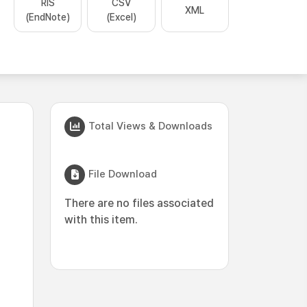
RIS
CSV
XML
(EndNote)
(Excel)
Total Views & Downloads
File Download
There are no files associated
with this item.