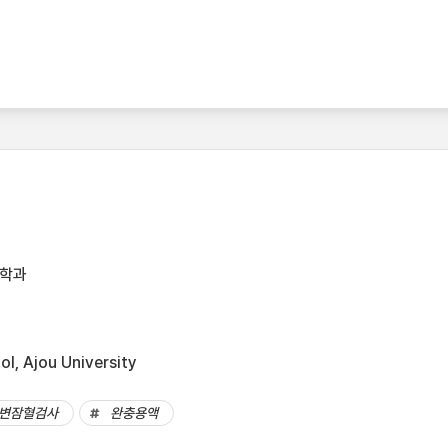
공학과
l, Ajou University
변잠혈검사
완충용액