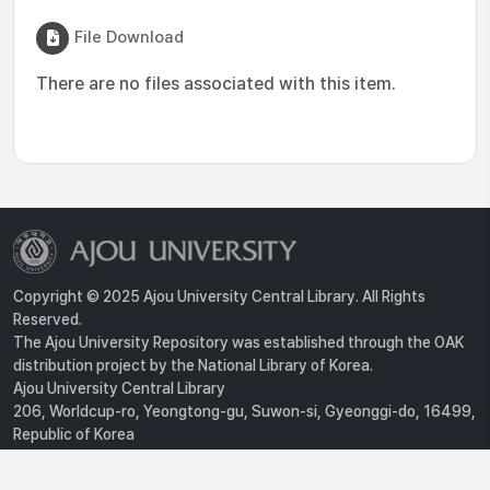
File Download
There are no files associated with this item.
Copyright © 2025 Ajou University Central Library. All Rights
Reserved.
The Ajou University Repository was established through the OAK
distribution project by the National Library of Korea.
Ajou University Central Library
206, Worldcup-ro, Yeongtong-gu, Suwon-si, Gyeonggi-do, 16499,
Republic of Korea
Privacy Policy
For inquiries, contact :