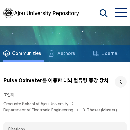
Communities
Authors
Journal
Pulse Oximeter를 이용한 대뇌 혈류량 증강 장치
조인희
Graduate School of Ajou University
Department of Electronic Engineering
3. Theses(Master)
Citations