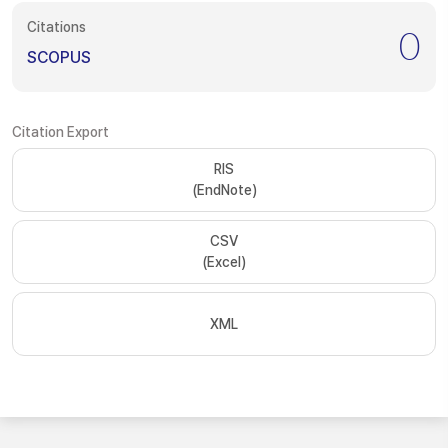
Citations
0
SCOPUS
Citation Export
RIS
(EndNote)
CSV
(Excel)
XML