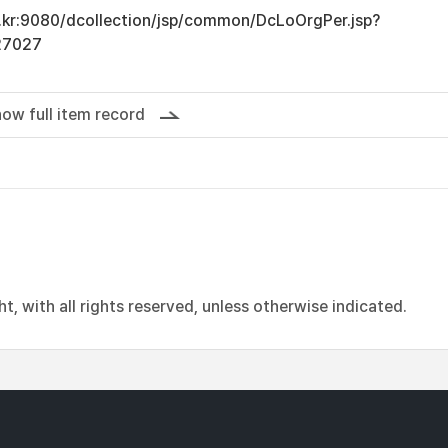
ac.kr:9080/dcollection/jsp/common/DcLoOrgPer.jsp?
27027
ow full item record
, with all rights reserved, unless otherwise indicated.