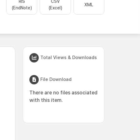
RIS
CSV
XML
(EndNote)
(Excel)
Total Views & Downloads
File Download
There are no files associated
with this item.