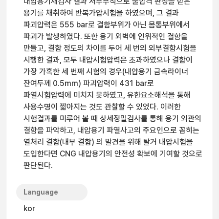
내압용기재검사 결과 저부부식으로 불합격 판정을 받은
용기를 채취하여 반복가압시험을 하였으며, 그 결과
파괴압력은 555 bar로 결함부위가 아닌 몸통부위에서
파괴가 발생하였다. 또한 용기 외벽에 인위적인 결함을
만들고, 결함 정도의 차이를 두어 세 번의 외부결함시험을
시행한 결과, 모두 내압시험압력은 초과하였으나 결함이
가장 가혹한 세 번째 시험의 경우(내압용기 금속라이너
잔여두께 0.5mm) 파괴압력이 431 bar로
파열시험압력에 미치지 못하였고, 유한요소해석을 통해
사용수명이 짧아지는 것도 관찰할 수 있었다. 이러한
시험결과를 미루어 볼 때 상세정밀검사를 통해 용기 외관의
결함을 파악하고, 내압용기 파열사고의 주요인으로 꼽히는
열처리 결함(내부 결함) 의 발견을 위해 탈거 내압시험을
도입한다면 CNG 내압용기의 안전성 확보에 기여할 것으로
판단된다.
Language
kor