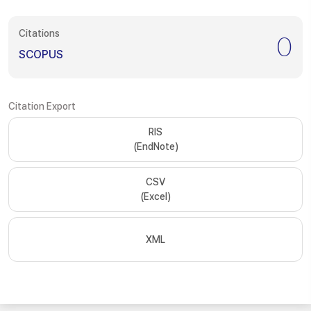
Citations
0
SCOPUS
Citation Export
RIS
(EndNote)
CSV
(Excel)
XML