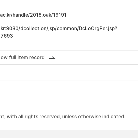
u.ac.kr/handle/2018.oak/19191
ac.kr:9080/dcollection/jsp/common/DcLoOrgPer.jsp?
27693
ow full item record
, with all rights reserved, unless otherwise indicated.