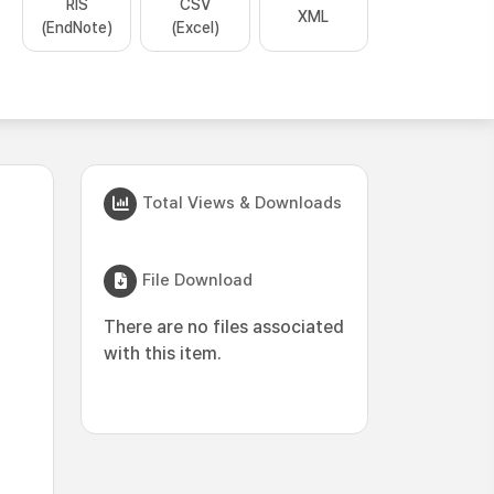
RIS
CSV
XML
(EndNote)
(Excel)
Total Views & Downloads
File Download
There are no files associated
with this item.