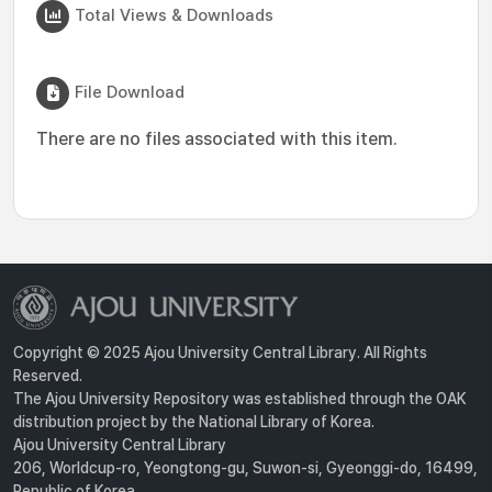
Total Views & Downloads
File Download
There are no files associated with this item.
Copyright © 2025 Ajou University Central Library. All Rights
Reserved.
The Ajou University Repository was established through the OAK
distribution project by the National Library of Korea.
Ajou University Central Library
206, Worldcup-ro, Yeongtong-gu, Suwon-si, Gyeonggi-do, 16499,
Republic of Korea