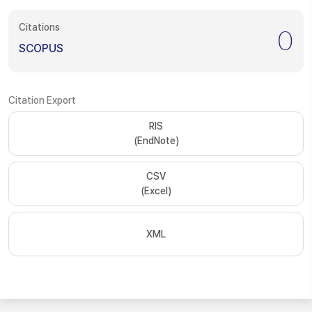
Citations
0
SCOPUS
Citation Export
RIS
(EndNote)
CSV
(Excel)
XML