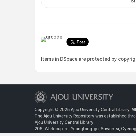
Sh
Items in DSpace are protected by copyright
Copyright © 2025 Ajou University Central Library. Al
The Ajou University Repository was established throu
Ajou University Central Library
206, Worldcup-ro, Yeongtong-gu, Suwon-si, Gyeongg