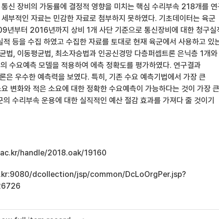
통신 장비의 가동률에 결정적 영향을 미치는 핵심 수리부속 218개를 연
세부적인 자료는 민감한 자료로 첨부하지 못하였다. 기초데이터는 육군
09년부터 2016년까지 상비 1개 사단 기준으로 통신장비에 대한 청구
실적 등을 수집 하였고 수집한 자료를 토대로 현재 육군에서 사용하고 있
법, 이동평균법, 최소자승법과 인공신경망 다층퍼셉트론 은닉층 1개와
지의 수요예측 모델을 적용하여 에측 정확도를 평가하였다. 연구결과
은 우수한 예측력을 보였다. 특히, 기존 수요 예측기법에서 가장 큰
요 변화와 적은 소요에 대한 정확한 수요예측이 가능하다는 것이 가장 
군의 수리부속 운용에 대한 실직적인 예산 절감 효과를 가져다 줄 것이기
u.ac.kr/handle/2018.oak/19160
ac.kr:9080/dcollection/jsp/common/DcLoOrgPer.jsp?
26726