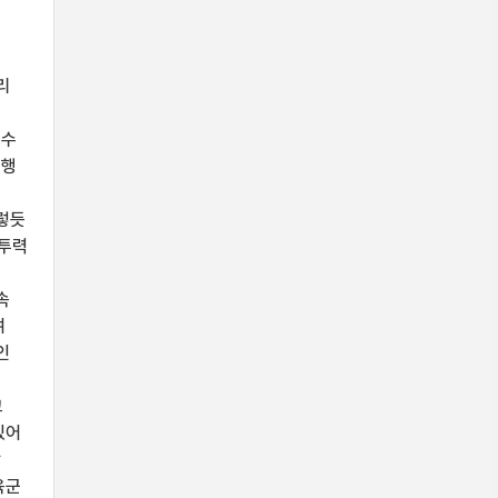
리
 수
진행
이렇듯
전투력
의
속
여
인
지
고
있어
망
육군