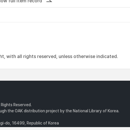
ow full item record
, with all rights reserved, unless otherwise indicated.
l Rights Reserved.
gh the OAK distribution project by the National Library of Korea.
i-do, 16499, Republic of Korea