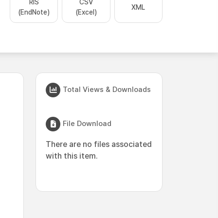
RIS
CSV
XML
(EndNote)
(Excel)
Total Views & Downloads
File Download
There are no files associated
with this item.