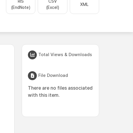
RIS
CSV
XML
(EndNote)
(Excel)
Total Views & Downloads
File Download
There are no files associated
with this item.