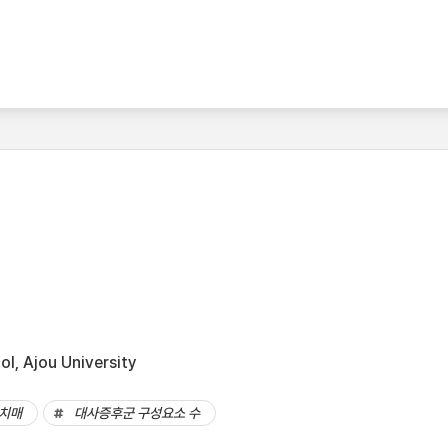
l, Ajou University
치매
대사증후군 구성요소 수