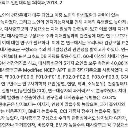
학교 일반대학원 :의학과,2018. 2
노인의 건강문제가 대두 되었고 이중 노인의 만성질환과 관련이 있는
높아졌다. 그리고 노인의 인지기능저하로 인해 치매의 유병률도 높아져
다. 대사증후군의 구성요소는 치매 발생과 관련성이 있고 이로 인해 치매
지만 대사증후군 구성요소 수와 치매발생과의 관련성에 대한 연구 보고가
 이에 대한 연구가 필요하다. 이에 본 연구에서는 우리나라 건강보험 표
 대사증후군 구성요소 수와 치매발생간의 관련성을 밝히고자 하였다. 연
년 건강보험 표본 코호트 DB 자료를 활용하였다. 60세 이상의 치매가 없
09년 건강검진을 하고, 대사증후군의 5가지 요인을 모두 측정한 40,861
사증후군은 Modified NCEP-APT Ⅲ을 진단기준으로 사용하였다. 
0.0-F00.9, F01.0-F01.9, F02.0-F02.9, F03.0-F03.9, G3
. 연구변수는 인구사회학적 요인(성별, 연령, 직역, 소득분위), 건강행태
만), 질병요인(동반질환(CCI), 연구대상자의 과거력)으로 분류하였다. 치매
 치매 발생률로 산출하였다. 연구결과 대사증후군 유병률은 40.3%
대사증후군은 남자보다는 여자가, 연령이 많을수록 높았으며, 과거 흡연자와
 비음주자가, BMI가 높을수록, CCI 가중치 점수가 높을수록, 질병
가 높았다. 대사증후군 구성요소 수와의 관련성에서도 남자보다 여자가,
흡연자나 과거흡연자, 비음주자, BMI가 높을수록 대사증후군 각 구성요