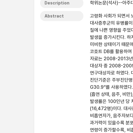
학위논문(석사)--아주대
Description
고령화 사회가 되면서 
Abstract
대사증후군의 유병률이 
질에 나쁜 영향을 주었
발생을 증가시킨다. 하
미비한 상태이기 때문에
코호트 DB를 활용하여
자료는 2008-2013
대상자 중 2008-20
연구대상자로 하였다. 대
진단기준은 주부진단명이 “F0
G30.9”를 사용하였다
(흡연 상태, 음주, 비
발생률은 100인년 당
(16,472명)이다. 
비흡연자가, 음주자보다는
과거력이 있을수록 분포
연령이 증가할수록, 비