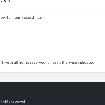
27388
ow full item record
, with all rights reserved, unless otherwise indicated.
l Rights Reserved.