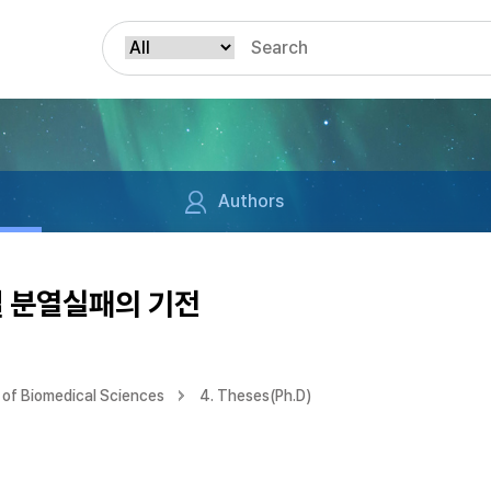
Authors
질 분열실패의 기전
of Biomedical Sciences
4. Theses(Ph.D)