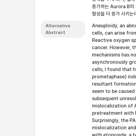
증가하는 Aurora B의
형성을 더 증가 시키는
Aneuploidy, an abn
Alternative
Abstract
cells, can arise fro
Reactive oxygen sp
cancer. However, th
mechanisms has not 
asynchronously gr
cells, I found that
prometaphase) induc
resultant formation
seem to be caused 
subsequent unresol
mislocalization of 
pretreatment with 
Surprisingly, the 
mislocalization and
with etoposide, a 