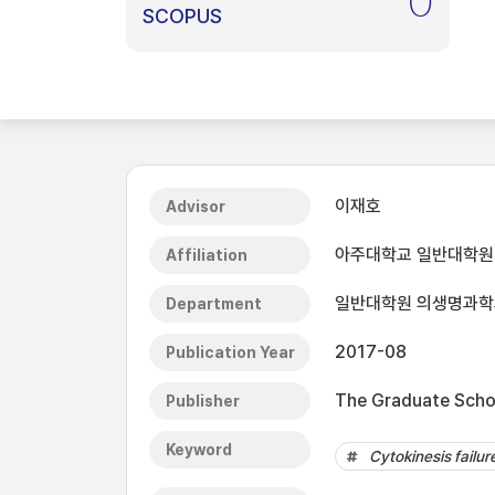
0
SCOPUS
이재호
Advisor
아주대학교 일반대학원
Affiliation
일반대학원 의생명과학
Department
2017-08
Publication Year
The Graduate Schoo
Publisher
Keyword
Cytokinesis failur