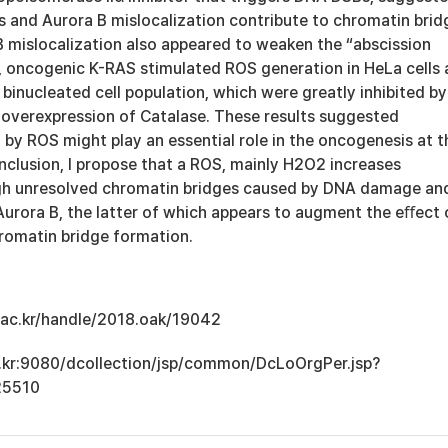
 and Aurora B mislocalization contribute to chromatin brid
B mislocalization also appeared to weaken the “abscission
y, oncogenic K-RAS stimulated ROS generation in HeLa cells
 binucleated cell population, which were greatly inhibited by
 overexpression of Catalase. These results suggested
by ROS might play an essential role in the oncogenesis at t
conclusion, I propose that a ROS, mainly H2O2 increases
ugh unresolved chromatin bridges caused by DNA damage an
Aurora B, the latter of which appears to augment the eﬀect 
omatin bridge formation.
u.ac.kr/handle/2018.oak/19042
ac.kr:9080/dcollection/jsp/common/DcLoOrgPer.jsp?
25510