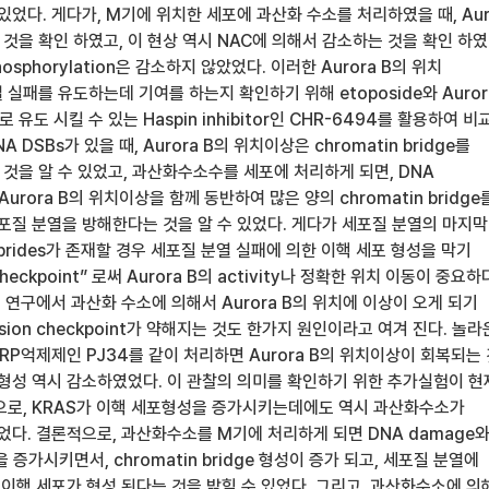
있었다. 게다가, M기에 위치한 세포에 과산화 수소를 처리하였을 때, Aur
것을 확인 하였고, 이 현상 역시 NAC에 의해서 감소하는 것을 확인 하였
hosphorylation은 감소하지 않았었다. 이러한 Aurora B의 위치
실패를 유도하는데 기여를 하는지 확인하기 위해 etoposide와 Auror
유도 시킬 수 있는 Haspin inhibitor인 CHR-6494를 활용하여 비
 DSBs가 있을 때, Aurora B의 위치이상은 chromatin bridge를
것을 알 수 있었고, 과산화수소수를 세포에 처리하게 되면, DNA
Aurora B의 위치이상을 함께 동반하여 많은 양의 chromatin bridge
세포질 분열을 방해한다는 것을 알 수 있었다. 게다가 세포질 분열의 마지막
 brides가 존재할 경우 세포질 분열 실패에 의한 이핵 세포 형성을 막기
 checkpoint” 로써 Aurora B의 activity나 정확한 위치 이동이 중요
이 연구에서 과산화 수소에 의해서 Aurora B의 위치에 이상이 오게 되기
ssion checkpoint가 약해지는 것도 한가지 원인이라고 여겨 진다. 놀라
RP억제제인 PJ34를 같이 처리하면 Aurora B의 위치이상이 회복되는
 형성 역시 감소하였었다. 이 관찰의 의미를 확인하기 위한 추가실험이 현
으로, KRAS가 이핵 세포형성을 증가시키는데에도 역시 과산화수소가
었다. 결론적으로, 과산화수소를 M기에 처리하게 되면 DNA damage
을 증가시키면서, chromatin bridge 형성이 증가 되고, 세포질 분열에
 이핵 세포가 형성 된다는 것을 밝힐 수 있었다. 그리고, 과산화수소에 의