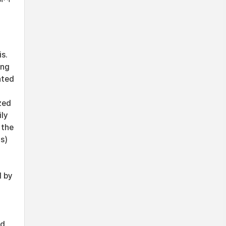
is.
ing
ated
zed
ily
 the
s)
d by
ed