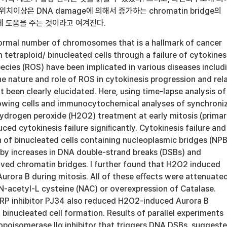
 위치이상은 DNA damage에 의해서 증가하는 chromatin bridge의
데 도움을 주는 것이라고 여겨진다.
ormal number of chromosomes that is a hallmark of cancer
m tetraploid/ binucleated cells through a failure of cytokines
ecies (ROS) have been implicated in various diseases includ
e nature and role of ROS in cytokinesis progression and rel
been clearly elucidated. Here, using time-lapse analysis of
owing cells and immunocytochemical analyses of synchroni
 hydrogen peroxide (H2O2) treatment at early mitosis (primar
ed cytokinesis failure signiﬁcantly. Cytokinesis failure and
 of binucleated cells containing nucleoplasmic bridges (NPB
by increases in DNA double-strand breaks (DSBs) and
ved chromatin bridges. I further found that H2O2 induced
Aurora B during mitosis. All of these eﬀects were attenuate
N-acetyl-L cysteine (NAC) or overexpression of Catalase.
PARP inhibitor PJ34 also reduced H2O2-induced Aurora B
 binucleated cell formation. Results of parallel experiments
topoisomerase IIα inhibitor that triggers DNA DSBs, suggest