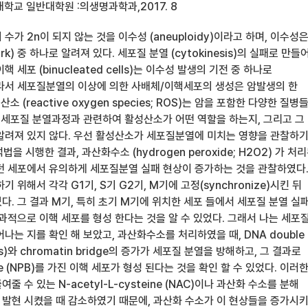
학교 일반대학원 :의생명과학과,2017. 8
수가 2n이 되지 않는 것을 이수성 (aneuploidy)이라고 하며, 이수성
ark) 중 하나로 알려져 있다. 세포질 분열 (cytokinesis)의 실패로 만들
/이핵 세포 (binucleated cells)는 이수성 발생의 기전 중 하나로
라서 세포질분열의 이상에 의한 사배체/이핵세포의 생성은 암발생의 한
소 (reactive oxygen species; ROS)는 암을 포함한 다양한 질병
, 세포질 분열과정과 관련하여 활성산소가 어떤 역할을 하는지, 그리고 그
알려져 있지 않다. 우선 활성산소가 세포질분열에 미치는 영향을 관찰하
석법을 시행한 결과, 과산화수소 (hydrogen peroxide; H2O2) 가 처
던 세포에서 유의하게 세포질분열 실패 현상이 증가하는 것을 관찰하였다.
 위해서 각각 G1기, S기 G2기, M기에 고정(synchronize)시킨 뒤
. 그 결과 M기, 특히 초기 M기에 위치한 세포 들에서 세포질 분열 실
과적으로 이핵 세포를 형성 한다는 것을 알 수 있었다. 그래서 나는 세포
나는 지를 확인 해 보았고, 과산화수소를 처리하였을 때, DNA double
DSBs)와 chromatin bridge의 증가가 세포질 분열을 방해하고, 그 결과로
idge (NPB)를 가진 이핵 세포가 형성 된다는 것을 확인 할 수 있었다. 이러
 수 있는 N-acetyl-L-cysteine (NAC)이나 과산화 수소를 분해
 과 발현 시켰을 때 감소하였기 때문에, 과산화 수소가 이 현상들을 증가시