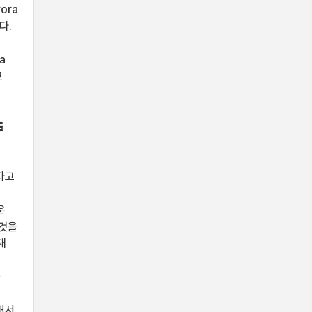
ora
다.
a
교
를
하다고
운
 것을
재
와
해서