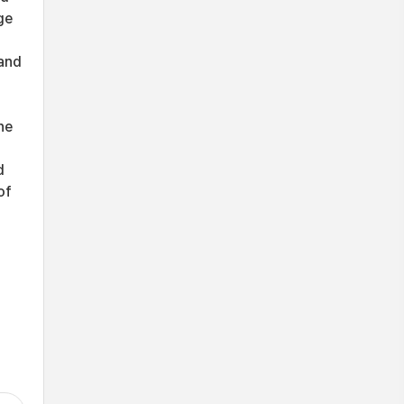
ge
 and
he
d
of