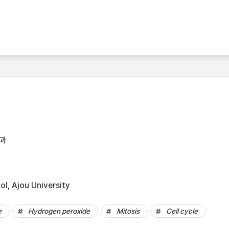
과
l, Ajou University
e
Hydrogen peroxide
Mitosis
Cell cycle