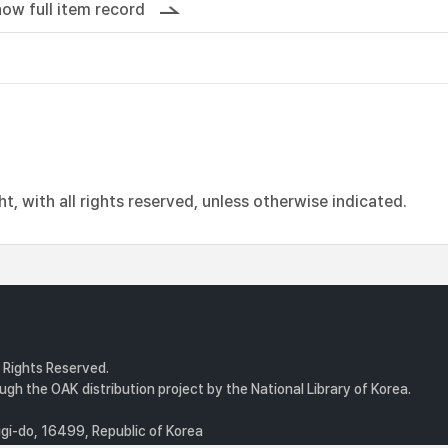
ow full item record
, with all rights reserved, unless otherwise indicated.
l Rights Reserved.
gh the OAK distribution project by the National Library of Korea.
i-do, 16499, Republic of Korea