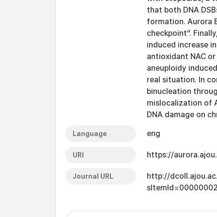
that both DNA DSBs
formation. Aurora 
checkpoint”. Finall
induced increase in
antioxidant NAC or
aneuploidy induced 
real situation. In 
binucleation thro
mislocalization of 
DNA damage on chr
eng
Language
https://aurora.ajo
URI
http://dcoll.ajou.
Journal URL
sItemId=0000000