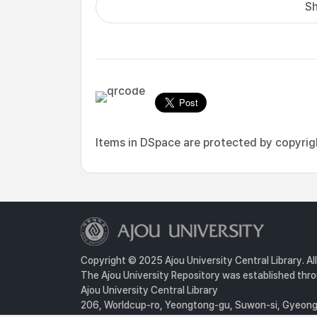
Sh
Items in DSpace are protected by copyright
Copyright © 2025 Ajou University Central Library. Al
The Ajou University Repository was established throu
Ajou University Central Library
206, Worldcup-ro, Yeongtong-gu, Suwon-si, Gyeongg