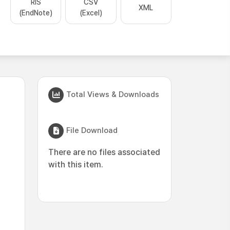
RIS
CSV
XML
(EndNote)
(Excel)
Total Views & Downloads
File Download
There are no files associated
with this item.