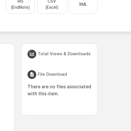
RIS
CSV
XML
(EndNote)
(Excel)
Total Views & Downloads
File Download
There are no files associated
with this item.