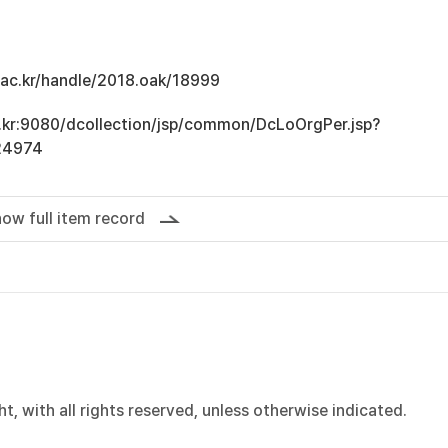
u.ac.kr/handle/2018.oak/18999
ac.kr:9080/dcollection/jsp/common/DcLoOrgPer.jsp?
24974
ow full item record
, with all rights reserved, unless otherwise indicated.