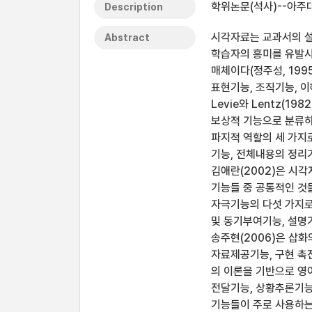
학위논문(석사)--아주대
Description
시각자료는 교과서의 설
Abstract
학습자의 흥미를 유발시
매체이다(정주성, 1995
표현기능, 조직기능, 이
Levie와 Lentz(1
보상적 기능으로 분류하였
파지적 역할의 세 가지로
기능, 전체내용의 정리
김애란(2002)은 시
기능들 중 공통적인 것
자극기능의 다섯 가지로
및 동기부여기능, 설명
송주현(2006)은 삽화
자료제공기능, 구현 촉진기
의 이론을 기반으로 영
전달기능, 상황추론기능
기능들이 주로 사용하는