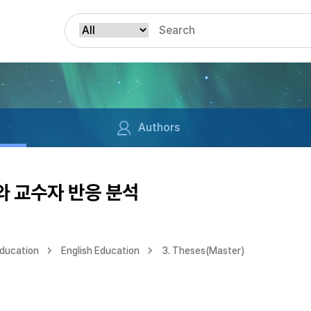
Authors
 교수자 반응 분석
Education
English Education
3. Theses(Master)