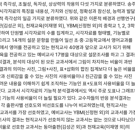
 즉각성, 초월성, 독자성, 상상력의 작용의 다섯 가지로 분류하였다. 송
 시각자료의 특징을 내용성, 가치와 신빙성, 정확성과 참신성, 능력과 발달
지적 즉각성의 일곱 가지로 분류하였다. 위와 같은 이론적 배경과 선행연구
김성곤 외), 천재교육(이재영 외), YBM(신정현 외)의 중학교 1, 2, 3
정하여 단원별 시각자료의 수를 집계하고, 시각자료를 형태별, 기능별로
그리고 14개의 설문 문항을 만들어 일선 초·중·고등학교에서 영어교과를
서 영어를 전공하고 있는 현직교사 40명과 앞으로 교사가 되기 위해
을 전공하고 있는 예비교사 17명을 대상으로 설문조사를 하고 그 결과
석결과, 분석의 대상이 된 모든 교과서에서 그림이 차지하는 비율이 과반
결과의 의미는 사진, 그림+사진, 표+삽화의 합친 집계보다 더 높은 비율
과 신뢰감을 줄 수 있는 사진의 사용비율이나 친근감을 줄 수 있는 사진
려운 내용을 이해하기 쉽게 조직하는 기능인 표+도표의 사용비율을 더 
다. 교과서 시각자료의 기능적 분석결과에서도 역시 주로 도표나 그래프
 기능의 사용비율이 더 늘릴 필요가 있다. 교수자들의 반응 분석결과는
 각 출판사별 선호도와 비선호도를 나누어 비교하였는데, 현직교사는
 교과서를 가장 선호하였고, 예비교사는 YBM(신정현 외)의 교과서를 가
조사의 결과는 현직교사가 선호하지 않는 교과서는 없는 것으로 나타났으
비율로 선호한 교과서는 동아출판(김성곤 외)과 천재교육(이재영 외)의