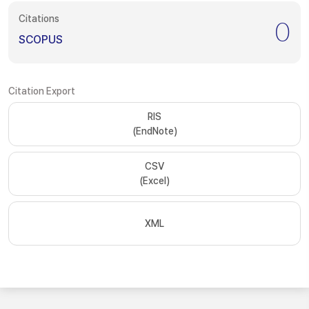
Citations
0
SCOPUS
Citation Export
RIS
(EndNote)
CSV
(Excel)
XML