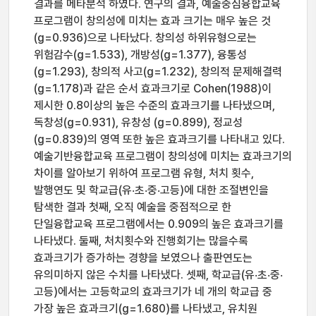
결과를 메타분석 하였다. 연구의 결과, 예술중심융합교육
프로그램이 창의성에 미치는 효과 크기는 매우 높은 것
(g=0.936)으로 나타났다. 창의성 하위유형으로는
위험감수(g=1.533), 개방성(g=1.377), 융통성
(g=1.293), 창의적 사고(g=1.232), 창의적 문제해결력
(g=1.178)과 같은 순서 효과크기로 Cohen(1988)이
제시한 0.8이상의 높은 수준의 효과크기를 나타냈으며,
독창성(g=0.931), 유창성 (g=0.899), 정교성
(g=0.839)의 영역 또한 높은 효과크기를 나타내고 있다.
예술기반융합교육 프로그램이 창의성에 미치는 효과크기의
차이를 알아보기 위하여 프로그램 유형, 처치 횟수,
발행연도 및 학교급(유‧초‧중‧고등)에 대한 조절변인을
탐색한 결과 첫째, 오직 예술을 중점적으로 한
단일융합교육 프로그램에서는 0.909의 높은 효과크기를
나타냈다. 둘째, 처치횟수와 진행회기는 많을수록
효과크기가 증가하는 경향을 보였으나 출판연도는
유의미하지 않은 수치를 나타냈다. 셋째, 학교급(유‧초‧중‧
고등)에서는 고등학교의 효과크기가 네 개의 학교급 중
가장 높은 효과크기(g=1.680)를 나타냈고, 유치원