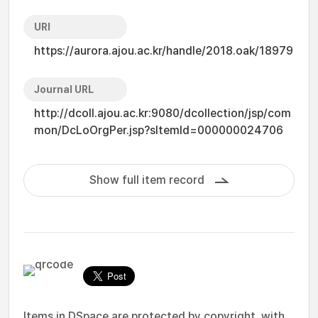
URI
https://aurora.ajou.ac.kr/handle/2018.oak/18979
Journal URL
http://dcoll.ajou.ac.kr:9080/dcollection/jsp/com
mon/DcLoOrgPer.jsp?sItemId=000000024706
Show full item record
Items in DSpace are protected by copyright, with