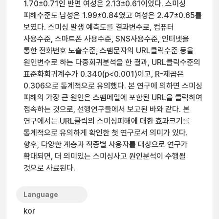
1.70±0.71인 반면 여성은 2.13±0.61이었다. 스미싱
피해수준도 남성은 1.99±0.84였고 여성은 2.47±0.65를
보였다. 스미싱 발생 예측도를 결과변수로, 컴퓨터
사용수준, 스마트폰 사용수준, SNS사용수준, 인터넷을
통한 전화번호 노출수준, 스팸문자의 URL클릭수준 등을
원인변수로 하는 다중회귀분석을 한 결과, URL클릭수준의
표준화회귀계수가 0.340(p<0.001)이고, R-제곱은
0.306으로 통계적으로 유의했다. 본 연구에 의하면 스미싱
피해의 가장 큰 원인은 스팸메일에 포함된 URL을 클릭하여
접속하는 것으로, 선행연구들에서 보고된 바와 같다. 본
연구에서는 URL클릭의 스미싱피해에 대한 효과크기를
통계적으로 유의하게 확인한 첫 연구로서 의미가 있다.
향후, 다양한 계층과 직종별 사용자를 대상으로 연구가
확대되면, 더 의미있는 스미싱사고 원인분석이 수행될
것으로 사료된다.
Language
kor