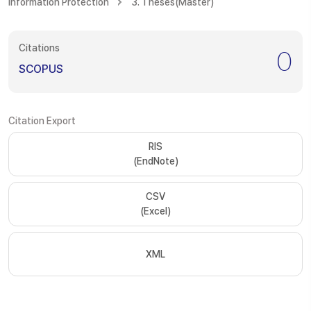
Information Protection
3. Theses(Master)
Citations
0
SCOPUS
Citation Export
RIS
(EndNote)
CSV
(Excel)
XML