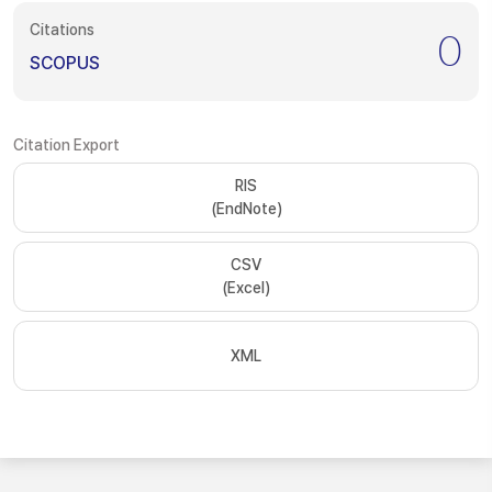
Citations
0
SCOPUS
Citation Export
RIS
(EndNote)
CSV
(Excel)
XML