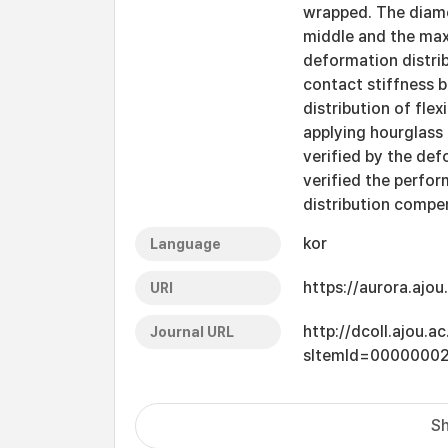
wrapped. The diame
middle and the max
deformation distrib
contact stiffness b
distribution of fle
applying hourglass 
verified by the de
verified the perfo
distribution compe
kor
Language
https://aurora.ajo
URI
http://dcoll.ajou.
Journal URL
sItemId=0000000
Sh