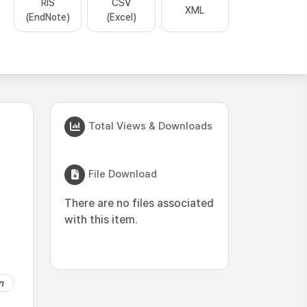
RIS
CSV
XML
(EndNote)
(Excel)
Total Views & Downloads
File Download
There are no files associated
with this item.
n