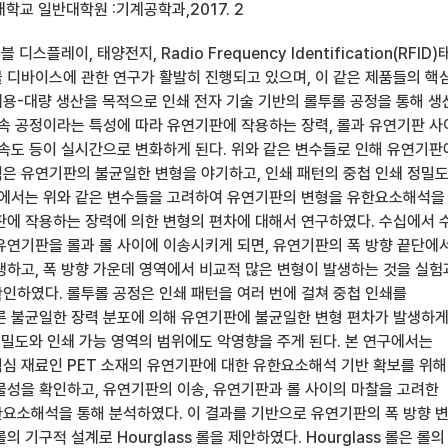
학교 일반대학원 :기계공학과,2017. 2
디스플레이, 태양전지, Radio Frequency Identification(RFID)
 디바이스에 관한 연구가 활발히 진행되고 있으며, 이 같은 제품들의 핵
용-대량 생산을 목적으로 인쇄 전자 기술 기반의 롤투롤 공정을 통해 생
연속 공정이라는 특성에 따라 유연기판에 작용하는 장력, 롤과 유연기판 
 속도 등이 실시간으로 변화하게 된다. 위와 같은 변수들로 인해 유연기판
은 유연기판의 불균일한 변형을 야기하고, 인쇄 패턴의 중첩 인쇄 정밀
구에서는 위와 같은 변수들을 고려하여 유연기판의 변형을 유한요소해석을
판에 작용하는 장력에 의한 변형의 편차에 대해서 연구하였다. 수십에서 
유연기판을 롤과 롤 사이에 이송시키게 되면, 유연기판의 폭 방향 끝단에
생하고, 폭 방향 가운데 영역에서 비교적 많은 변형이 발생하는 것을 실험
인하였다. 롤투롤 공정은 인쇄 패턴을 여러 번에 걸쳐 중첩 인쇄를
른 불균일한 장력 분포에 의해 유연기판에 불균일한 변형 편차가 발생하
정밀도와 인쇄 가능 영역의 범위에도 악영향을 주게 된다. 본 연구에서는
심 재료인 PET 소재의 유연기판에 대한 유한요소해석 기반 확보를 위해
물성을 확인하고, 유연기판의 이송, 유연기판과 롤 사이의 마찰을 고려한
요소해석을 통해 분석하였다. 이 결과를 기반으로 유연기판의 폭 방향 
 기구적 설계로 Hourglass 롤을 제안하였다. Hourglass 롤은 롤의