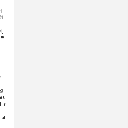
서
한
며,
계를
e
ng
tes
 is
ial