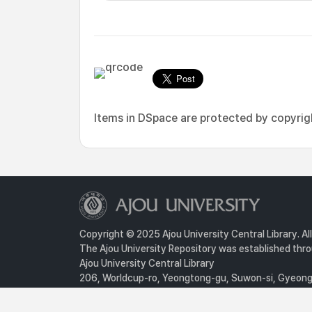
Items in DSpace are protected by copyright
Copyright © 2025 Ajou University Central Library. Al
The Ajou University Repository was established throu
Ajou University Central Library
206, Worldcup-ro, Yeongtong-gu, Suwon-si, Gyeongg
Privacy Policy
For inquiries, contact :