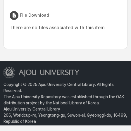
File Download
There are no files associated with this item.
Copyright © 2025 Ajou University Central Library. All Rights
Reserved.
The Ajou University Repository was established through the OAK
distribution project by the National Library of Korea.
Ajou University Central Library
206, Worldcup-ro, Yeongtong-gu, Suwon-si, Gyeonggi-do, 16499,
Republic of Korea