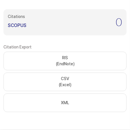
Citations
0
SCOPUS
Citation Export
RIS
(EndNote)
CSV
(Excel)
XML