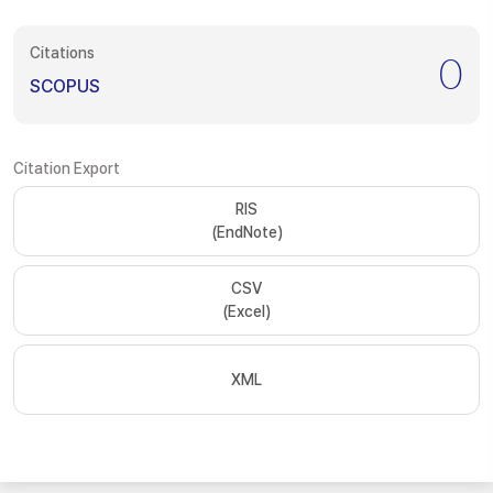
Citations
0
SCOPUS
Citation Export
RIS
(EndNote)
CSV
(Excel)
XML