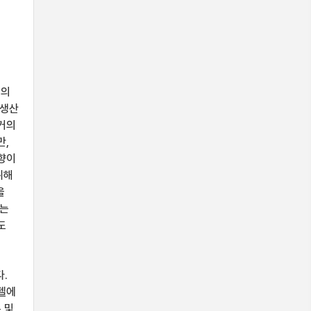
품의
 생산
 거의
만,
영향이
위해
을
과는
도
다.
모델에
 및