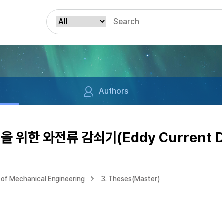
Authors
 위한 와전류 감쇠기(Eddy Current D
of Mechanical Engineering
3. Theses(Master)