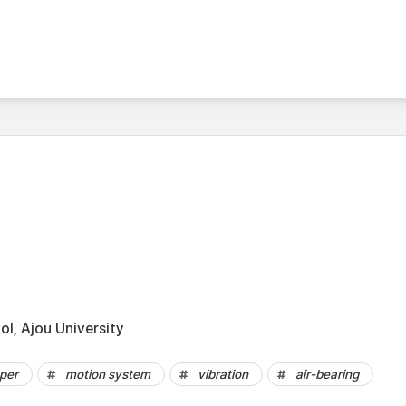
l, Ajou University
per
motion system
vibration
air-bearing