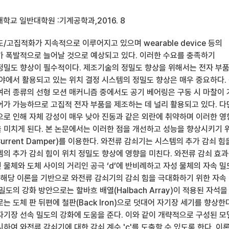
학교 일반대학원 :기계공학과,2016. 8
/고집적화가 지속적으로 이루어지고 있으며 wearable device 등의
가 폭발적으로 늘어날 것으로 예상되고 있다. 이러한 수요를 충족하기
정밀도 향상이 필수적이다. 제조기술의 정밀도 향상을 위해서는 전자 부
분야에서 활용되고 있는 위치 결정 시스템의 정밀도 향상은 매우 중요하다.
여러 종류의 선형 모션 매커니즘 중에서도 공기 베어링은 구동 시 마찰이
어가 가능하므로 고집적 전자 부품을 제조하는 데 널리 활용되고 있다. 다
으로 인해 자체 강성이 매우 낮아 진동과 같은 외란에 취약하며 이러한 
 미치게 된다. 본 논문에서는 이러한 점을 개선하고 성능을 향상시키기 
urrent Damper)를 이용한다. 와전류 감쇠기는 시스템의 추가 감쇠 힘
템의 추가 감쇠 힘이 위치 정밀도 향상에 영향을 미친다. 와전류 감쇠 효
물체와 도체 사이의 거리인 공극 ‘d’에 반비례하고 자성 물체의 자속 밀
. 해당 이론을 기반으로 와전류 감쇠기의 감쇠 힘을 극대화하기 위한 자속
밀도의 강화 방안으로는 할바흐 배열(Halbach Array)이 적용된 자석을
는 도체 판 뒤편에 철판(Back Iron)으로 덧대어 자기장 세기를 향상한
자기장 선속 밀도의 강화에 도움을 준다. 이와 같이 개략적으로 구성된 
하여 와전류 감쇠기에 대한 감쇠 계수 'c'를 도출할 수 있도록 한다. 이론