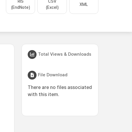
RIS
CSV
XML
(EndNote)
(Excel)
Total Views & Downloads
File Download
There are no files associated
with this item.