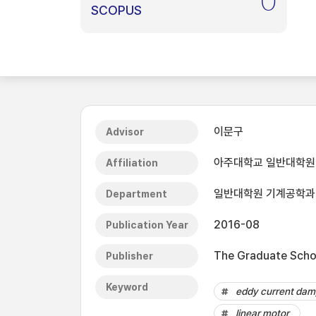
0
SCOPUS
이문구
Advisor
아주대학교 일반대학원
Affiliation
일반대학원 기계공학과
Department
2016-08
Publication Year
The Graduate Schoo
Publisher
Keyword
eddy current dam
linear motor