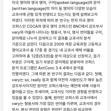
미국 영어와 영국 영어, 구어(spoken language)와 문어
(written language)의 차이 등 영어의 다양한 모습이
교과서에 균형 있게 반영되고 있는지도 함께 살펴보고자
하였다. 이러한 목적에 따라 본 연구는 먼저 미국 영어
코퍼스인 COCA와 영국 영어 코퍼스인 BNC에서 강조부사
very와 어울려 나타나는 형용사, 부사, 명사 연어들을 구어,
문어체로 나누어 검색하고 이 결과를 교과서의 분석
기준으로 삼았다. 다음으로 2009 개정 교육과정 고등학교
영어교과서 총 17종 중 경기도 내 교과서 채택 비율을
고려하여 총 12종(53권)을 분석 대상으로 선정하고, 듣기
부분은 구어체, 읽기 부분은 문어체로 분류하여 코퍼스
분석 프로그램인 AntConc 3.4.4에서 분석을
진행하였다. 그에 따른 본 연구의 결과는 다음과 같다. 첫째,
very는 so, really 등과 함께 여전히 사용빈도가 매우 높은
강조부사이지만 원어민 코퍼스에서는 예전에 비해 사용이
줄어들고 있는 추세이며, 교과서도 이러한 경향을 반영하고
있음을 볼 수 있었다. 둘째, 원어민 코퍼스와 교과서에서
very는 형용사와 가장 많은 연어를 이루며, 교과서의 경우
부사, 명사 연어의 유형은 원어민 코퍼스와 비교하여