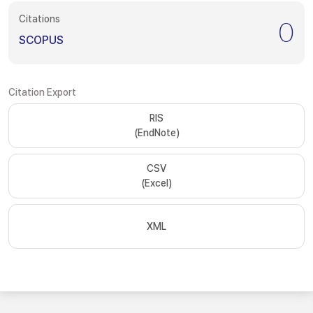
Citations
0
SCOPUS
Citation Export
RIS
(EndNote)
CSV
(Excel)
XML