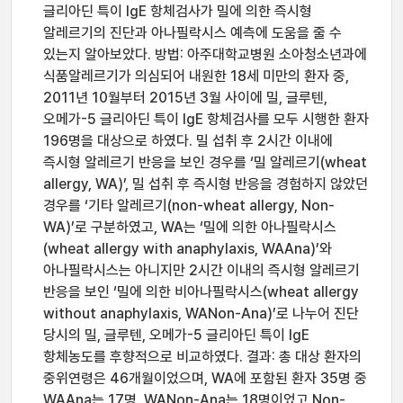
글리아딘 특이 IgE 항체검사가 밀에 의한 즉시형
알레르기의 진단과 아나필락시스 예측에 도움을 줄 수
있는지 알아보았다. 방법: 아주대학교병원 소아청소년과에
식품알레르기가 의심되어 내원한 18세 미만의 환자 중,
2011년 10월부터 2015년 3월 사이에 밀, 글루텐,
오메가-5 글리아딘 특이 IgE 항체검사를 모두 시행한 환자
196명을 대상으로 하였다. 밀 섭취 후 2시간 이내에
즉시형 알레르기 반응을 보인 경우를 ‘밀 알레르기(wheat
allergy, WA)’, 밀 섭취 후 즉시형 반응을 경험하지 않았던
경우를 ‘기타 알레르기(non-wheat allergy, Non-
WA)’로 구분하였고, WA는 ‘밀에 의한 아나필락시스
(wheat allergy with anaphylaxis, WAAna)’와
아나필락시스는 아니지만 2시간 이내의 즉시형 알레르기
반응을 보인 ‘밀에 의한 비아나필락시스(wheat allergy
without anaphylaxis, WANon-Ana)’로 나누어 진단
당시의 밀, 글루텐, 오메가-5 글리아딘 특이 IgE
항체농도를 후향적으로 비교하였다. 결과: 총 대상 환자의
중위연령은 46개월이었으며, WA에 포함된 환자 35명 중
WAAna는 17명, WANon-Ana는 18명이었고 Non-