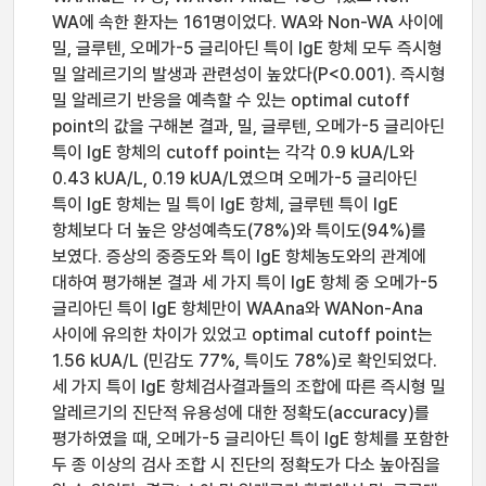
WA에 속한 환자는 161명이었다. WA와 Non-WA 사이에
밀, 글루텐, 오메가-5 글리아딘 특이 IgE 항체 모두 즉시형
밀 알레르기의 발생과 관련성이 높았다(P<0.001). 즉시형
밀 알레르기 반응을 예측할 수 있는 optimal cutoff
point의 값을 구해본 결과, 밀, 글루텐, 오메가-5 글리아딘
특이 IgE 항체의 cutoff point는 각각 0.9 kUA/L와
0.43 kUA/L, 0.19 kUA/L였으며 오메가-5 글리아딘
특이 IgE 항체는 밀 특이 IgE 항체, 글루텐 특이 IgE
항체보다 더 높은 양성예측도(78%)와 특이도(94%)를
보였다. 증상의 중증도와 특이 IgE 항체농도와의 관계에
대하여 평가해본 결과 세 가지 특이 IgE 항체 중 오메가-5
글리아딘 특이 IgE 항체만이 WAAna와 WANon-Ana
사이에 유의한 차이가 있었고 optimal cutoff point는
1.56 kUA/L (민감도 77%, 특이도 78%)로 확인되었다.
세 가지 특이 IgE 항체검사결과들의 조합에 따른 즉시형 밀
알레르기의 진단적 유용성에 대한 정확도(accuracy)를
평가하였을 때, 오메가-5 글리아딘 특이 IgE 항체를 포함한
두 종 이상의 검사 조합 시 진단의 정확도가 다소 높아짐을