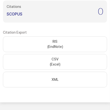
Citations
0
SCOPUS
Citation Export
RIS
(EndNote)
CSV
(Excel)
XML