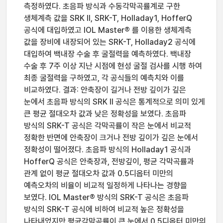
측정하였다. 초음파 방식과 수동각막곡률계로 구한
생체계측 값을 SRK II, SRK-T, Holladay1, HofferQ
공식에 대입하였고 IOL Master® 를 이용한 생체계측
값을 장비에 내장되어 있는 SRK-T, Holladay2 공식에
대입하여 백내장 수술 후 굴절력을 예측하였다. 백내장
수술 후 7주 이상 지난 시점에 현성 굴절 검사를 시행 하여
최종 굴절력을 구하였고, 각 공식들의 예측치와 이를
비교하였다. 결과: 안축장이 길거나 전방 깊이가 깊은
눈에서 초음파 방식의 SRK II 공식은 통계적으로 의미 있게
큰 평균 절대오차 값과 낮은 정확성을 보였다. 초음파
방식의 SRK-T 공식은 각막곡률이 작은 눈에서 비교적
정확한 반면에 안축장이 크거나 전방 깊이가 깊은 눈에서
정확성이 떨어졌다. 초음파 방식의 Holladay1 공식과
HofferQ 공식은 안축장과, 전방깊이, 평균 각막곡률과
관계 없이 평균 절대오차 값과 0.5디옵터 미만의
예측오차의 비율이 비교적 일정하게 나타나는 경향을
보였다. IOL Master® 방식의 SRK-T 공식은 초음파
방식의 SRK-T 공식에 비하여 비교적 높은 정확성을
나타내었지만 평균각막곡률이 큰 눈에서 0.5디옵터 미만의