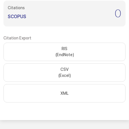
Citations
0
SCOPUS
Citation Export
RIS
(EndNote)
CSV
(Excel)
XML