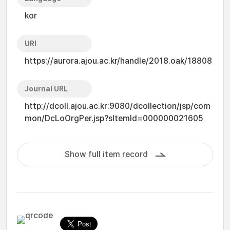
kor
URI
https://aurora.ajou.ac.kr/handle/2018.oak/18808
Journal URL
http://dcoll.ajou.ac.kr:9080/dcollection/jsp/com
mon/DcLoOrgPer.jsp?sItemId=000000021605
Show full item record