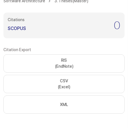
Software Architecture
3. Theses(Master)
Citations
0
SCOPUS
Citation Export
RIS
(EndNote)
CSV
(Excel)
XML