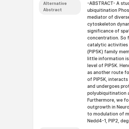
-ABSTRACT- A stud
Alternative
Abstract
ubiquitination Phosp
mediator of diverse
cytoskeleton dynami
significance of sp
concentration. So 
catalytic activitie
(PIP5K) family mem
little information i
level of PIP5K. He
as another route f
of PIP5K, interacts
and undergoes pro
polyubiquitination a
Furthermore, we fo
outgrowth in Neuro2
to modulation of m
Nedd4-1, PIP2, degr