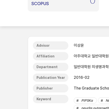
0
SCOPUS
이상윤
Advisor
아주대학교 일반대학원
Affiliation
일반대학원 의생명과학
Department
2016-02
Publication Year
The Graduate Schoo
Publisher
Keyword
PIP5Kα
N
neurite outgrowth