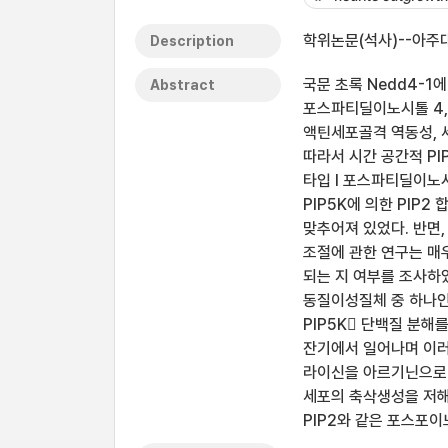
학위논문(석사)--아주대
Description
국문 초록 Nedd4-1
Abstract
포스파티딜이노시톨 4,
액틴세포골격 역동성, 
따라서 시간 공간적 PI
타입 I 포스파티딜이노시
PIP5K에 의한 PIP
맞추어져 있었다. 반면,
조절에 관한 연구는 매우
되는 지 여부를 조사하였다
동질이성질체 중 하나인
PIP5K 단백질 분해
잔기에서 일어나며 이러한
라이신을 아르기닌으로 치
세포의 축삭생성을 저해
PIP2와 같은 포스포