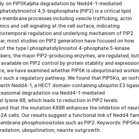
y on PIP5Kalpha degradation by Nedd4-1-mediated
hatidylinositol 4,5-bisphosphate (PIP2) is a critical lipid
 membrane processes including vesicle trafficking, actin
cs and cell signaling at the cell surface, indicating
atiotemporal regulation and underlying mechanism of PIP2
far, most studies on PIP2 generation have focused on how
s of the type I phosphatidylinositol 4-phosphate 5-kinase
bers, the major PIP2-producing enzymes, are regulated, but
s available on PIP2 control by protein stability and expressio
nce, we have examined whether PIP5K is ubiquitinated worki
or such a regulatory pathway. We found that PIP5Kα, an iso
 with Nedd4-1, a HECT domain-containing ubiquitin E3 ligas
teasomal degradation via Nedd4-1-mediated
t lysine 88, which leads to reduction in PIP2 levels.
und that the mutation K88R enhances the inhibition of neur
A cells. Our results suggest a functional link of Nedd4 fam
embrane phosphoinositides such as PIP2. Keywords: PIP5Kα
adation, ubiquitination, neurite outgrowth.