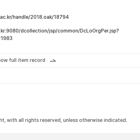
u.ac.kr/handle/2018.oak/18794
ac.kr:9080/dcollection/jsp/common/DcLoOrgPer.jsp?
21983
ow full item record
, with all rights reserved, unless otherwise indicated.