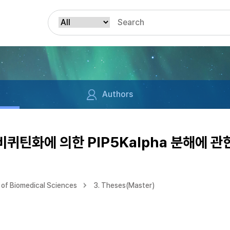
Authors
비퀴틴화에 의한 PIP5Kalpha 분해에 관
of Biomedical Sciences
3. Theses(Master)