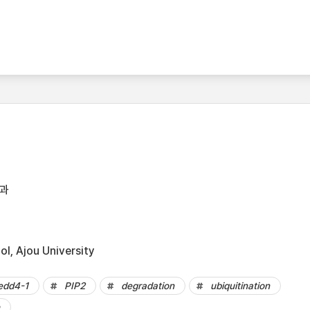
과
l, Ajou University
edd4-1
PIP2
degradation
ubiquitination