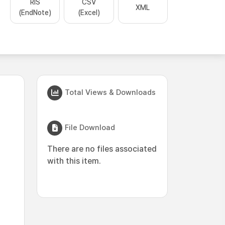
RIS
CSV
XML
(EndNote)
(Excel)
Total Views & Downloads
File Download
There are no files associated
with this item.