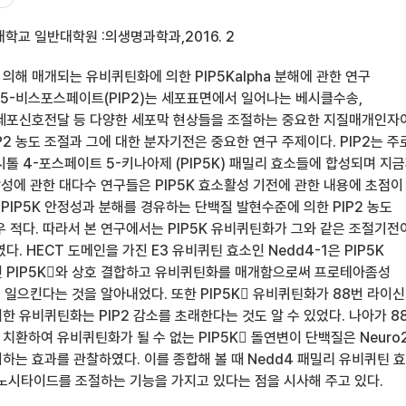
학교 일반대학원 :의생명과학과,2016. 2
에 의해 매개되는 유비퀴틴화에 의한 PIP5Kalpha 분해에 관한 연구
5-비스포스페이트(PIP2)는 세포표면에서 일어나는 베시클수송,
세포신호전달 등 다양한 세포막 현상들을 조절하는 중요한 지질매개인자
P2 농도 조절과 그에 대한 분자기전은 중요한 연구 주제이다. PIP2는 주
톨 4-포스페이트 5-키나아제 (PIP5K) 패밀리 효소들에 합성되며 지
2 합성에 관한 대다수 연구들은 PIP5K 효소활성 기전에 관한 내용에 초점이
 PIP5K 안정성과 분해를 경유하는 단백질 발현수준에 의한 PIP2 농도
 적다. 따라서 본 연구에서는 PIP5K 유비퀴틴화가 그와 같은 조절기전
. HECT 도메인을 가진 E3 유비퀴틴 효소인 Nedd4-1은 PIP5K
 PIP5K와 상호 결합하고 유비퀴틴화를 매개함으로써 프로테아좀성
를 일으킨다는 것을 알아내었다. 또한 PIP5K 유비퀴틴화가 88번 라이신
 유비퀴틴화는 PIP2 감소를 초래한다는 것도 알 수 있었다. 나아가 8
환하여 유비퀴틴화가 될 수 없는 PIP5K 돌연변이 단백질은 Neuro
하는 효과를 관찰하였다. 이를 종합해 볼 때 Nedd4 패밀리 유비퀴틴 
이노시타이드를 조절하는 기능을 가지고 있다는 점을 시사해 주고 있다.