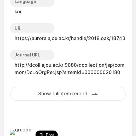
Language
kor
URI
https://aurora.ajou.ac.kr/handle/2018.oak/18743
Journal URL
http://dcoll.ajou.ac.kr:9080/dcollection/jsp/com
mon/DcLoOrgPer.jsp?sItemId=000000020180
Show full item record