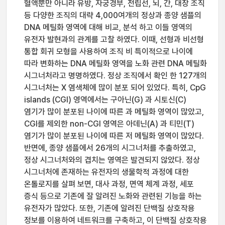
혈액뿐만 아니라 유방, 자궁경부, 전립선, 뇌, 간, 대장 조직
등 다양한 조직의 대략 4,000여개의 정상과 종양 샘플의
DNA 메틸화 영역에 대해 비교, 분석 하고 이들 영역의
유전자 발현과의 관계를 고찰 하였다. 이때, 선형과 비선형
통합 회귀 모형을 사용하여 조직 비 특이적으로 나이에
따라 변화하는 DNA 메틸화 영역을 노화 관련 DNA 메틸화
시그너처라고 명명하였다. 정상 조직에서 확인 한 127개의
시그너처는 X 염색체에 많이 분포 되어 있었다. 특히, CpG
islands (CGI) 영역에서는 구아닌(G) 과 시토신(C)
염기가 많이 분포된 나이에 따른 과 메틸화 영역이 많았고,
CGI를 제외한 non-CGI 영역은 아데닌(A) 과 티민(T)
염기가 많이 분포된 나이에 따른 저 메틸화 영역이 많았다.
반면에, 종양 샘플에서 26개의 시그너처를 추출하였고,
정상 시그너처와의 겹치는 영역은 발견되지 않았다. 정상
시그너처에 존재하는 유전자의 생물학적 과정에 대한
온톨로지를 살펴 보면, 대사 과정, 면역 체계 과정, 세포
증식 등으로 기존에 잘 알려진 노화와 관련된 기능을 하는
유전자가 많았다. 또한, 기존에 알려진 단백질 상호작용
정보를 이용하여 네트워크를 구축하고, 이 단백질 상호작용