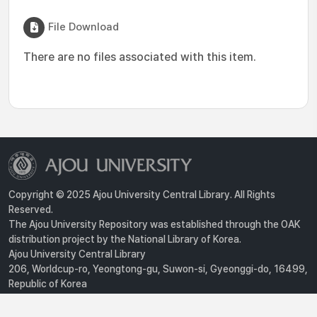
File Download
There are no files associated with this item.
Copyright © 2025 Ajou University Central Library. All Rights
Reserved.
The Ajou University Repository was established through the OAK
distribution project by the National Library of Korea.
Ajou University Central Library
206, Worldcup-ro, Yeongtong-gu, Suwon-si, Gyeonggi-do, 16499,
Republic of Korea
Privacy Policy
For inquiries, contact :