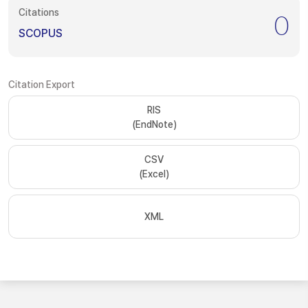
Citations
0
SCOPUS
Citation Export
RIS
(EndNote)
CSV
(Excel)
XML