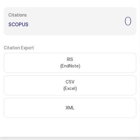
Citations
0
SCOPUS
Citation Export
RIS
(EndNote)
CSV
(Excel)
XML