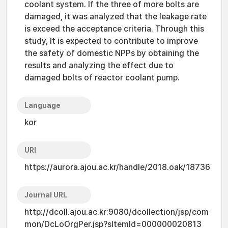
coolant system. If the three of more bolts are
damaged, it was analyzed that the leakage rate
is exceed the acceptance criteria. Through this
study, It is expected to contribute to improve
the safety of domestic NPPs by obtaining the
results and analyzing the effect due to
damaged bolts of reactor coolant pump.
Language
kor
URI
https://aurora.ajou.ac.kr/handle/2018.oak/18736
Journal URL
http://dcoll.ajou.ac.kr:9080/dcollection/jsp/com
mon/DcLoOrgPer.jsp?sItemId=000000020813