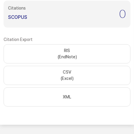
Citations
0
SCOPUS
Citation Export
RIS
(EndNote)
CSV
(Excel)
XML