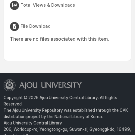
Total Views & Downloads
File Download
There are no files associated with this item.
Copyright © 2025 Ajou University Central Library. All Rights
Reserved.
The Ajou University Repository was established through the OAK
distribution project by the National Library of Korea.
Ajou University Central Library
206, Worldcup-ro, Yeongtong-gu, Suwon-si, Gyeonggi-do, 16499,