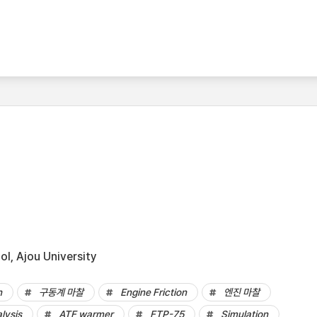
l, Ajou University
n
구동계 마찰
Engine Friction
엔진 마찰
lysis
ATF warmer
FTP-75
Simulation