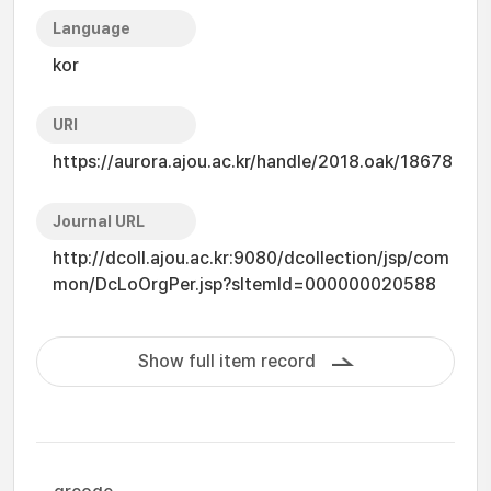
Language
kor
URI
https://aurora.ajou.ac.kr/handle/2018.oak/18678
Journal URL
http://dcoll.ajou.ac.kr:9080/dcollection/jsp/com
mon/DcLoOrgPer.jsp?sItemId=000000020588
Show full item record