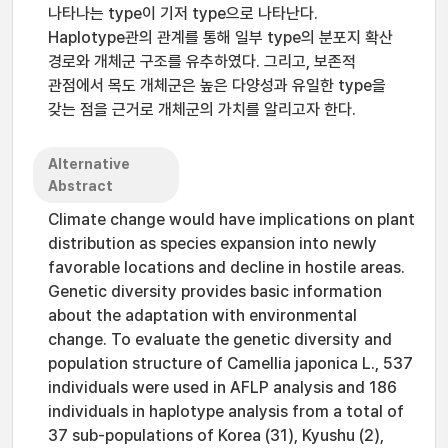
나타나는 type이 기저 type으로 나타난다.
Haplotype관의 관계를 통해 일부 type의 분포지 확산
경로와 개체군 구조를 유추하였다. 그리고, 보존적
관점에서 목도 개체군은 높은 다양성과 유일한 type을
갖는 점을 근거로 개체군의 가치를 알리고자 한다.
Alternative
Abstract
Climate change would have implications on plant
distribution as species expansion into newly
favorable locations and decline in hostile areas.
Genetic diversity provides basic information
about the adaptation with environmental
change. To evaluate the genetic diversity and
population structure of Camellia japonica L., 537
individuals were used in AFLP analysis and 186
individuals in haplotype analysis from a total of
37 sub-populations of Korea (31), Kyushu (2),