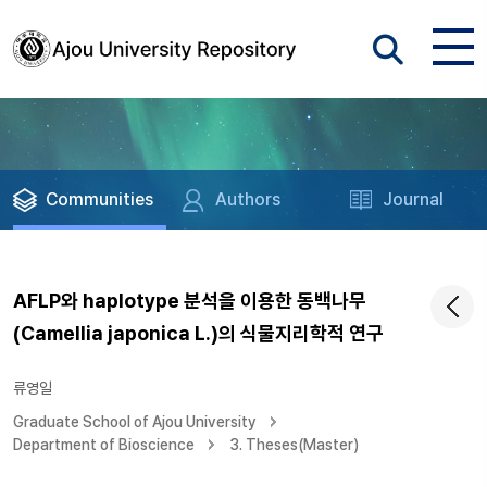
Communities
Authors
Journal
AFLP와 haplotype 분석을 이용한 동백나무
(Camellia japonica L.)의 식물지리학적 연구
류영일
Graduate School of Ajou University
Department of Bioscience
3. Theses(Master)