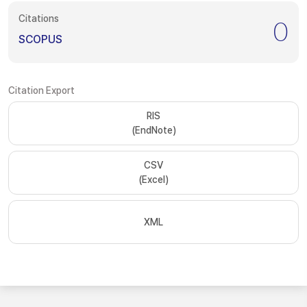
Citations
0
SCOPUS
Citation Export
RIS
(EndNote)
CSV
(Excel)
XML