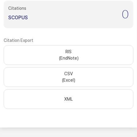
Citations
0
SCOPUS
Citation Export
RIS
(EndNote)
CSV
(Excel)
XML