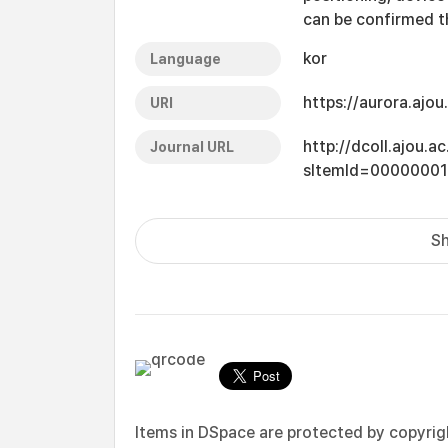
can be confirmed th
kor
Language
https://aurora.ajo
URI
http://dcoll.ajou.
Journal URL
sItemId=0000000
Sh
Items in DSpace are protected by copyright