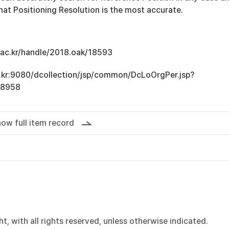
at Positioning Resolution is the most accurate.
u.ac.kr/handle/2018.oak/18593
ac.kr:9080/dcollection/jsp/common/DcLoOrgPer.jsp?
18958
ow full item record
, with all rights reserved, unless otherwise indicated.