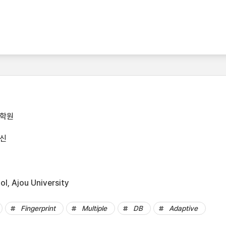
대학원
신
l, Ajou University
Fingerprint
Multiple
DB
Adaptive