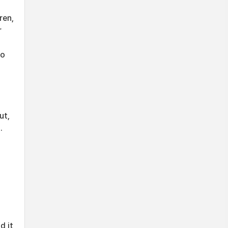
ren,
r
to
ut,
.
d it