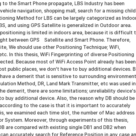
g to the Smart Phone propagate, LBS Industry has been
vehicle navigation, shopping mall, search for a missing child
itioning Method for LBS can be largely categorized as Indoo
, and using GPS Satellite is generalized in Outdoor area.
sitioning is limited in indoors area, because it is difficult 
sight between GPS Satellite and Smart Phone. Therefore,
te, We should use other Positioning Technique; WiFi,
tc. In this thesis, WiFi Fingerprinting of diverse Positioning
ected. Because most of WiFi Access Point already has been
st public places, we don’t have to buy additional devices. B
 have a demerit that is sensitive to surrounding environment
ulation Method, DR, Land Mark Transmitter, etc was used in
the demerit, there are some limitations; unreliability device's
to buy additional device. Also, the reason why DB should be
 according to the case is that it is important to accurately
his, we examined each time slot, the number of Mac address
or System. Moreover, through experiments of this thesis,
DB are compared with existing single DB1 and DB2 when
 can accurately search for Reference Position in any case an