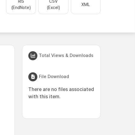
RIS
CSV
XML
(EndNote)
(Excel)
Total Views & Downloads
File Download
There are no files associated
with this item.