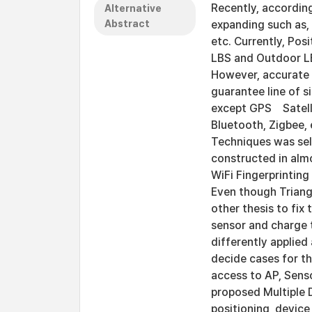
Recently, accordin
Alternative
Abstract
expanding such as, 
etc. Currently, Pos
LBS and Outdoor LBS
However, accurate po
guarantee line of 
except GPS Satelli
Bluetooth, Zigbee, e
Techniques was sel
constructed in almo
WiFi Fingerprinting
Even though Triang
other thesis to fix 
sensor and charge 
differently applied
decide cases for t
access to AP, Sens
proposed Multiple 
positioning, device