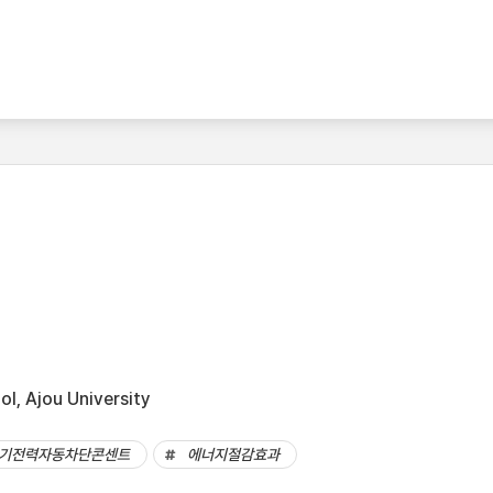
l, Ajou University
기전력자동차단콘센트
에너지절감효과