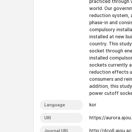
practiced through v
world. Our governm
reduction system, 
phase-in and consi
compulsory install
installed at new bu
country. This stud
socket through ene
installed compulso
sockets currently a
reduction effects 
consumers and rein
addition, this stud
power cutoff socke
kor
Language
https://aurora.ajo
URI
http://dcoll.ajou.
Journal URL