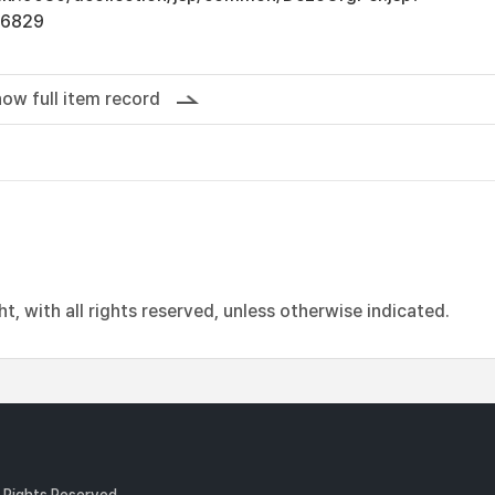
16829
ow full item record
, with all rights reserved, unless otherwise indicated.
l Rights Reserved.