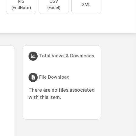
RIS
CSV
XML
(EndNote)
(Excel)
Total Views & Downloads
File Download
There are no files associated
with this item.